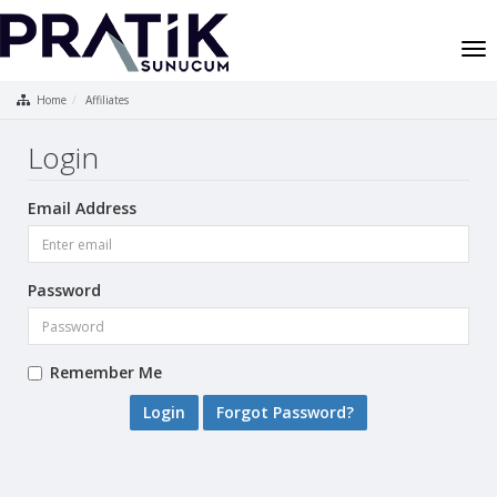
To
nav
Home
Affiliates
Login
Email Address
Password
Remember Me
Forgot Password?