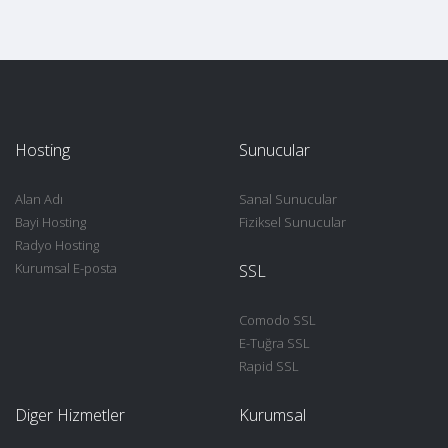
Hosting
Sunucular
Alan Adı
Sanal Sunucular
Bayi Hosting
Fiziksel Sunucular
Radyo Hosting
Kurumsal E-posta
SSL
Comodo SSL
E-Tuğra SSL
Rapid SSL
Diger Hizmetler
Kurumsal