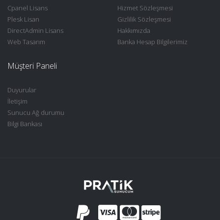
Cpanel Lisans
Hizmet Sözleşmesi
Plesk Lisan
Gizlilik Sözleşmesi
DirectAdmin Lisans
Hakkımızda
Web Tasarım
Banka Hesap Bilgilerimiz
Müşteri Paneli
Duyurular
İletişim
Sunucu Ağ durumu
Bilgi Bankası