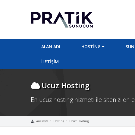
ALAN ADI
HOSTING
SUN
İLETİŞİM
Ucuz Hosting
En ucuz hosting hizmeti ile sitenizi en
Anasayfa
Hosting
Ucuz Hosting