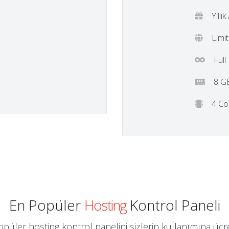
n
Yıllı
Limi
Full
8 G
4 Co
En Popüler
Hosting
Kontrol Paneli
püler hosting kontrol panelini sizlerin kullanımına ücr