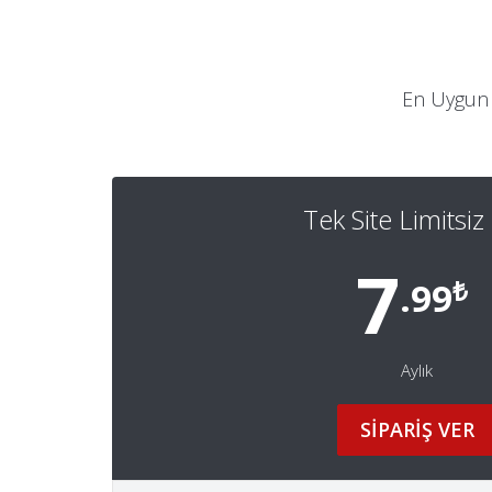
En Uygun h
Tek Site Limitsiz 
7
₺
.99
Aylık
SİPARİŞ VER