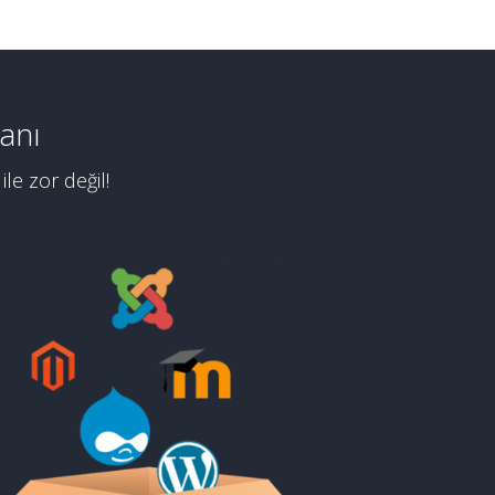
anı
le zor değil!