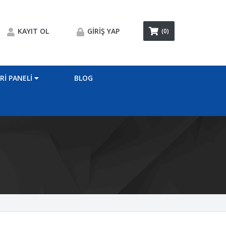
KAYIT OL
GIRIŞ YAP
(0)
RI PANELI
BLOG