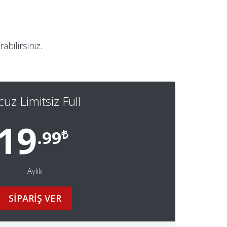
bilirsiniz.
uz Limitsiz Full
19
₺
.99
Aylık
SİPARİŞ VER