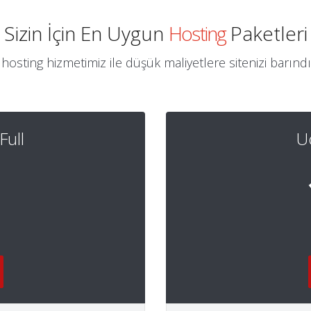
Sizin İçin En Uygun
Hosting
Paketleri
osting hizmetimiz ile düşük maliyetlere sitenizi barındıra
Full
Uc