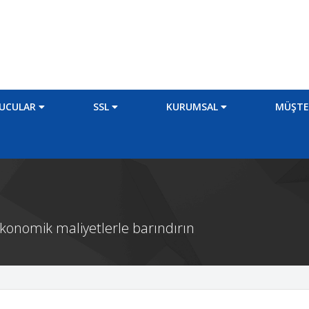
UCULAR
SSL
KURUMSAL
MÜŞTE
 ekonomik maliyetlerle barındırın