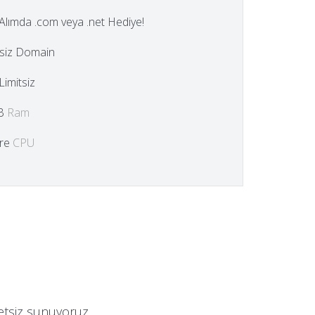
k Alımda .com veya .net Hediye!
tsiz Domain
 Limitsiz
B
Ram
re
CPU
etsiz sunuyoruz.