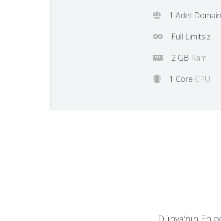
1 Adet Domai
Full Limitsiz
2 GB
Ram
1 Core
CPU
Dünya'nın En po